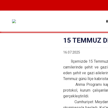
15 TEMMUZ D
16.07.2025
İlçemizde 15 Temmuz Demo
camilerinde şehit ve gazi
eden şehit ve gazi ailele
Temmuz günü İlçe kabristanı
Anma Programı kapsamı
protokol, kurum çalışanl
gerçekleştirildi.
Cumhuriyet Meydanında ha
okunmasıyla başladı. Kur