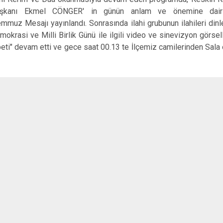
Keskin
şkanı Ekmel CÖNGER' in günün anlam ve önemine dair 
muz Mesajı yayınlandı. Sonrasında ilahi grubunun ilahileri din
Sulakyurt
krasi ve Milli Birlik Günü ile ilgili video ve sinevizyon görsel
Yahşihan
ti" devam etti ve gece saat 00.13 te İlçemiz camilerinden Sal