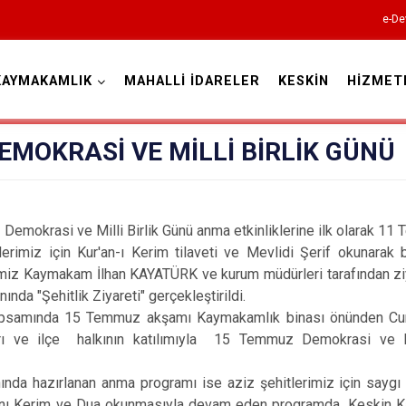
e-De
KAYMAKAMLIK
MAHALLİ İDARELER
KESKİN
HİZMET
Kırıkkale
EMOKRASİ VE MİLLİ BİRLİK GÜNÜ
krasi ve Milli Birlik Günü anma etkinliklerine ilk olarak 11
lerimiz için Kur'an-ı Kerim tilaveti ve Mevlidi Şerif okunarak 
Bahşili
rimiz Kaymakam İlhan KAYATÜRK ve kurum müdürleri tarafından ziy
nda "Şehitlik Ziyareti" gerçekleştirildi.
Balışeyh
nda 15 Temmuz akşamı Kaymakamlık binası önünden Cumh
Çelebi
arı ve ilçe halkının katılımıyla 15 Temmuz Demokrasi ve M
Delice
zırlanan anma programı ise aziz şehitlerimiz için saygı du
Karakeçili
'anı Kerim ve Dua okunmasıyla devam eden programda, Keskin