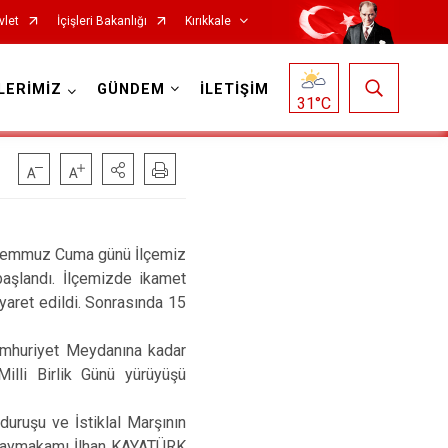
vlet
İçişleri Bakanlığı
Kırıkkale
LERİMİZ
GÜNDEM
İLETİŞİM
31
°C
 Temmuz Cuma günü İlçemiz
başlandı. İlçemizde ikamet
aret edildi. Sonrasında 15
uriyet Meydanına kadar
illi Birlik Günü yürüyüşü
ruşu ve İstiklal Marşının
 Kaymakamı İlhan KAYATÜRK