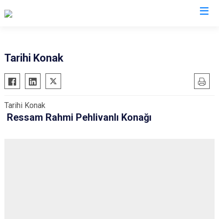
Kırıkkale
Tarihi Konak
Bahşili
Balışeyh
Tarihi Konak
Çelebi
Ressam Rahmi Pehlivanlı Konağı
Delice
Karakeçili
Keskin
Sulakyurt
Yahşihan